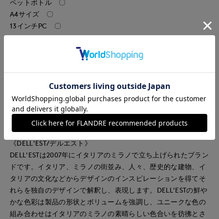
ペットボトル 〇
A4サイズ 〇
13インチPC 〇
・ショルダーベルト取り外し可
・内側ジップポケット
■メーカー表示
DST20
ブラウン：S BLACK
ブラック：S CHCOBROWN
《DELL'EST/デルエスト》
DELL'ESTは2007年にイタリアのミラノで立ち上げられたブラン
ドです。イタリア、ミラノの街並み、人々、歴史的な建物、イ
タリアの文化などからデザインのインスピレーションを得てそ
れらを独自のデザインで解釈し、表現します。DELL'ESTの鮮や
かな色彩は製品の形状とボリュームを強調し、ユニークな色の
組み合わせはイタリアのミラノの素晴らしい色合いを彷彿とさ