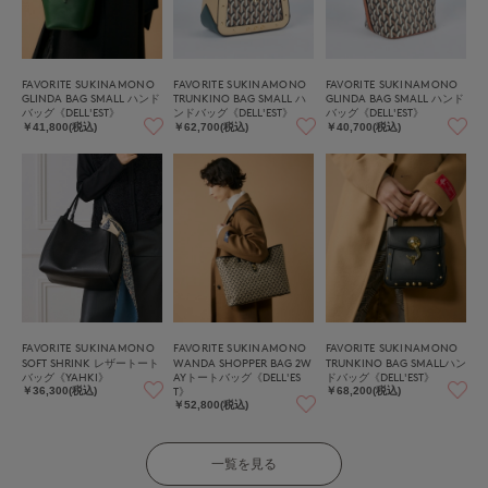
FAVORITE SUKINAMONO
FAVORITE SUKINAMONO
FAVORITE SUKINAMONO
GLINDA BAG SMALL ハンド
TRUNKINO BAG SMALL ハ
GLINDA BAG SMALL ハンド
バッグ《DELL'EST》
ンドバッグ《DELL'EST》
バッグ《DELL'EST》
￥41,800(税込)
￥62,700(税込)
￥40,700(税込)
FAVORITE SUKINAMONO
FAVORITE SUKINAMONO
FAVORITE SUKINAMONO
SOFT SHRINK レザートート
WANDA SHOPPER BAG 2W
TRUNKINO BAG SMALLハン
バッグ《YAHKI》
AYトートバッグ《DELL'ES
ドバッグ《DELL'EST》
T》
￥36,300(税込)
￥68,200(税込)
￥52,800(税込)
一覧を見る