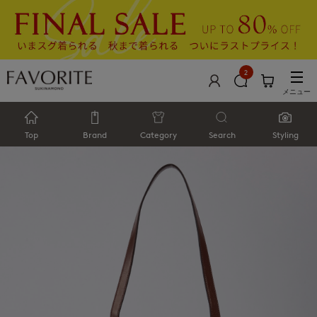
2
メニュー
Top
Brand
Category
Search
Styling