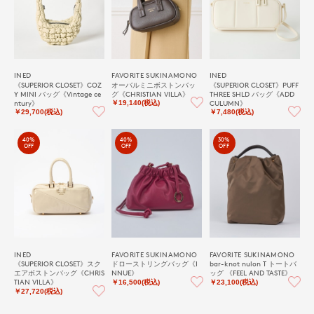
INED
FAVORITE SUKINAMONO
INED
《SUPERIOR CLOSET》COZ
オーバルミニボストンバッ
《SUPERIOR CLOSET》PUFF
Y MINI バッグ《Vintage ce
グ《CHRISTIAN VILLA》
THREE SHLD バッグ《ADD
ntury》
CULUMN》
￥19,140(税込)
￥29,700(税込)
￥7,480(税込)
40%
40%
30%
OFF
OFF
OFF
INED
FAVORITE SUKINAMONO
FAVORITE SUKINAMONO
《SUPERIOR CLOSET》スク
ドローストリングバッグ《I
bar-knot nulon T トートバ
エアボストンバッグ《CHRIS
NNUE》
ッグ 《FEEL AND TASTE》
TIAN VILLA》
￥16,500(税込)
￥23,100(税込)
￥27,720(税込)