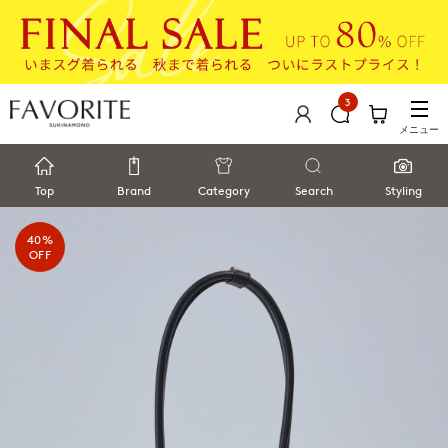
3
メニュー
Top
Brand
Category
Search
Styling
40%
OFF