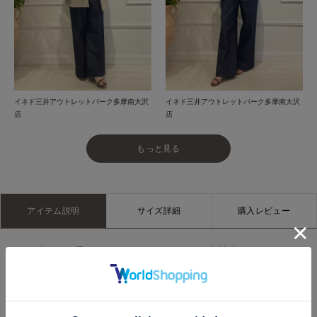
イネド三井アウトレットパーク多摩南大沢
イネド三井アウトレットパーク多摩南大沢
店
店
もっと見る
アイテム説明
サイズ詳細
購入レビュー
シボ感のある柔らかなレザーを使用した、上質感漂うボストン
バッグ。横長のオーバル型シルエットが洗練された印象を演出
します。短めのハンドルやフロントに施したステッチがさりげ
ないアクセントに。シンプルながらもディテールにこだわった