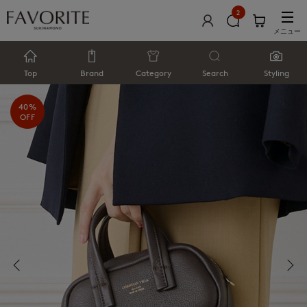
2
メニュー
Top
Brand
Category
Search
Styling
40%
OFF