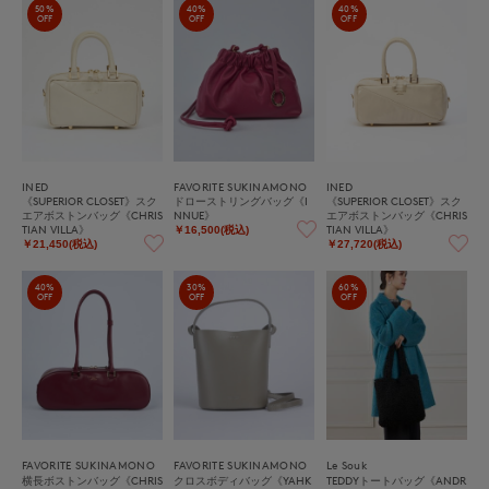
50%
40%
40%
OFF
OFF
OFF
INED
FAVORITE SUKINAMONO
INED
《SUPERIOR CLOSET》スク
ドローストリングバッグ《I
《SUPERIOR CLOSET》スク
エアボストンバッグ《CHRIS
NNUE》
エアボストンバッグ《CHRIS
TIAN VILLA》
TIAN VILLA》
￥16,500(税込)
￥21,450(税込)
￥27,720(税込)
40%
30%
60%
OFF
OFF
OFF
FAVORITE SUKINAMONO
FAVORITE SUKINAMONO
Le Souk
横長ボストンバッグ《CHRIS
クロスボディバッグ《YAHK
TEDDYトートバッグ《ANDR