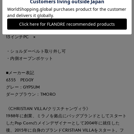
デザインで、普段使いから特別なシーンまで幅広く活躍しま
す。
ペットボトル ×
A4サイズ ×
13インチPC ×
・ショルダーベルト取り外し可
・内側オープンポケット
■メーカー表記
6355 PEGGY
グレー：GYPSUM
ダークブラウン：TMORO
《CHRISTIAN VILLA/クリスチャンヴィラ》
1988年に創業、ミラノを拠点にバッグブランドとしてスタート
したPop Cornのメインデザイナーとして2004年に就任した
後、2015年に自身のブランドCRISTIAN VILLAをスタート。フ