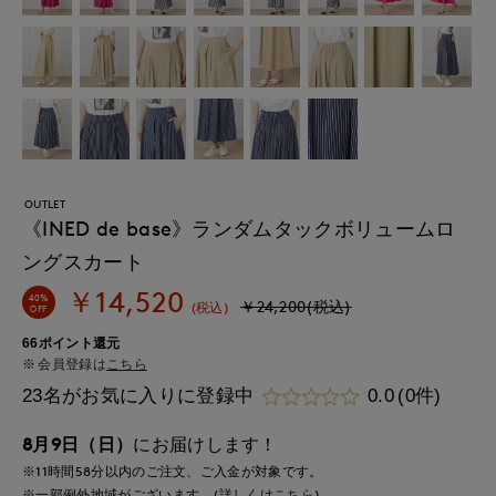
OUTLET
《INED de base》ランダムタックボリュームロ
ングスカート
￥14,520
40%
￥24,200(税込)
(税込)
OFF
66ポイント還元
会員登録は
こちら
23名がお気に入りに登録中
0.0
(0件)
8月9日（日）
にお届けします！
※11時間
58分
以内
のご注文、ご入金が対象です。
※一部例外地域がございます。(詳しくは
こちら
)