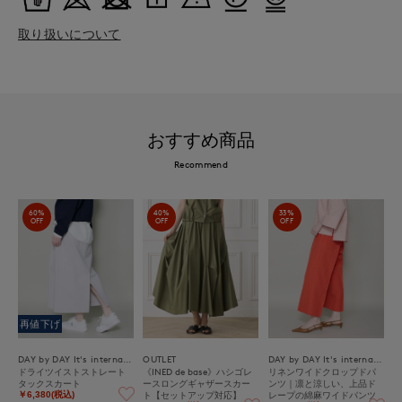
取り扱いについて
おすすめ商品
Recommend
60%
40%
33%
OFF
OFF
OFF
再値下げ
DAY by DAY It's international
OUTLET
DAY by DAY It's international
ドライツイストストレート
《INED de base》ハシゴレ
リネンワイドクロップドパ
タックスカート
ースロングギャザースカー
ンツ｜凛と涼しい、上品ド
ト【セットアップ対応】
レープの綿麻ワイドパンツ
￥6,380(税込)