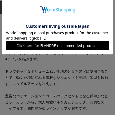
アイテム説明
サイズ詳細
購入レビュー
贅沢なボリュームに心躍る。日常をドラマチックに彩る、主役
級スカート。
■デザイン
ランダムなフロントタック：ウエスト周りに施された深めのタ
ックが、お腹周りをすっきりと見せつつ、裾に向かって美しい
Aラインを描きます。
ドラマチックなボリューム感：生地の分量を贅沢に使用するこ
とで、動くたびに揺れる優雅なシルエットを実現。体型を拾わ
ず、スタイルアップを叶えます。
豊富なバリエーション：コーデのアクセントになる鮮やかなビ
ビットカラーから、大人可愛いギンガムチェック、知的なスト
ライプまで、個性豊かなラインナップが魅力です。