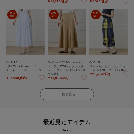
￥11,220(税込)
￥9,900(税込)
50%
40%
50%
OFF
OFF
OFF
OUTLET
DAY by DAY It's international
OUTLET
《INED de base》ハイウエ
《コラボSTORY》タックフ
リネンキルトチェックスカ
ストギャザーボリュームス
レアースカート【STORY5月
ート《O'NEIL OF DUBLIN》
カート
号掲載】
￥21,450(税込)
￥15,950(税込)
￥11,880(税込)
一覧を見る
最近見たアイテム
Recent