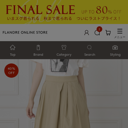
2
メニュー
Top
Brand
Category
Search
Styling
40%
OFF