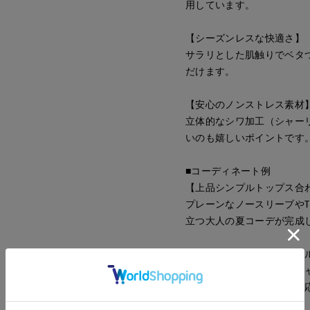
用しています。
【シーズンレスな快適さ】
サラリとした肌触りでベタ
だけます。
【安心のノンストレス素材
立体的なシワ加工（シャー
いのも嬉しいポイントです
■コーディネート例
【上品シンプルトップス合
プレーンなノースリーブや
立つ大人の夏コーデが完成
【きれいめオフィススタイ
タイトなサマーニットやシ
オフィスカジュアルにも対