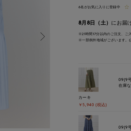
6名がお気に入りに登録中
8月8日（土）
にお届
※21時間
17分
以内
のご注文、ご
※一部例外地域がございます。(
09(9
在庫
カーキ
￥5,940 (税込)
09(9