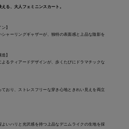
映える、大人フェミニンスカート。
イン】
いシャーリングギャザーが、独特の表面感と上品な陰影を
構造】
によるティアードデザインが、歩くたびにドラマチックな
】
っており、ストレスフリーな穿き心地ときれい見えを両立
程よいハリと光沢感を持つ上品なデニムライクの生地を採