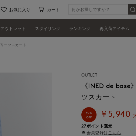
お気に入り
カート
アウトレット
スタイリング
ランキング
再入荷アイテム
カプリーツスカート
OUTLET
《INED de b
ツスカート
￥5,940
40%
(
OFF
27ポイント還元
会員登録は
こちら