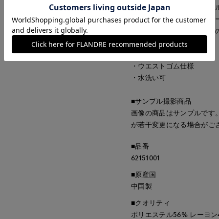
【リラクシーな休日スタイ
オーバーサイズのサマーカ
ッグを合わせたリゾート風
・裏地なし
・ウエストゴム仕様
・水洗い可
■サンプル撮影商品
画像の商品はサンプルです
が若干変更になる場合がご
■品番
62151001
■原産国
中国製
■クオリティ
ポリエステル56% レーヨン