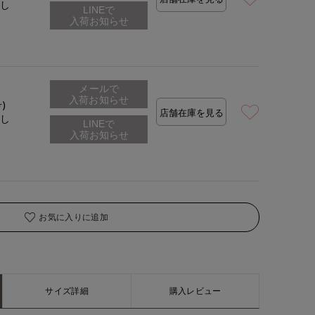
なし
着用サイズ:09(M)
モデ
メールで
入荷お知らせ
号)
店舗在庫を見る
なし
お気に入りに追加
サイズ詳細
購入レビュー