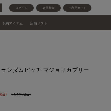
ログイン
会員登録
ご利用ガイド
予約アイテム
店舗リスト
ase》ランダムピッチ マジョリカプリー
税込)
￥9,900(税込)