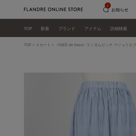
2
お知らせ
TOP
新着
ブランド
アイテム
詳細検索
TOP
スカート
《INED de base》ランダムピッチ マジョリ