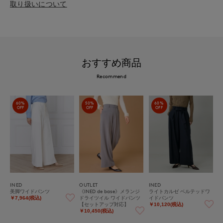
取り扱いについて
おすすめ商品
Recommend
60%
50%
60%
OFF
OFF
OFF
INED
OUTLET
INED
美脚ワイドパンツ
《INED de base》メランジ
ライトカルゼ ベルテッドワ
ドライツイル ワイドパンツ
イドパンツ
￥7,964(税込)
【セットアップ対応】
￥10,120(税込)
￥10,450(税込)