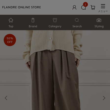
2
メニュー
Top
Brand
Category
Search
Styling
50%
OFF