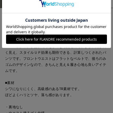
アイテム説明
サイズ詳細
購入レビュー
■デザイン
股上深めで脚長効果◎なハイウエストタックパンツ。
広がりすぎずキレイなシルエットに。キレイ見えながらもスト
レスフリーな着心地を確保。シーンを選ばずON/OFFどちらで
も活躍してくれる1枚です。
フロントタックがお腹周りをすっきり見せてくれます。足が長
く見え、スタイルＵＰ効果も期待できる、計算しつくされたパ
ンツです。フロントウエストはフラットなベルトで、後ろのみ
ゴムのデザインなので、きちんと見え＆履き心地も良いアイテ
ムです。
■素材
シワになりにくく、高級感のあるTR素材です。
ぼどよくハリとツヤ、落ち感があります。
・裏地なし
・ウエスト後ろゴム仕様