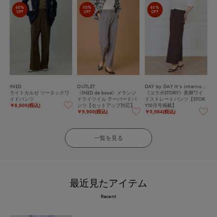
60%
50%
60%
OFF
OFF
OFF
INED
OUTLET
DAY by DAY It's international
ライトカルゼ ツータックワ
《INED de base》メランジ
《コラボSTORY》美脚ワイ
イドパンツ
ドライツイル テーパードパ
ドストレートパンツ【STOR
ンツ【セットアップ対応】
Y10月号掲載】
￥8,800(税込)
￥9,900(税込)
￥5,984(税込)
一覧を見る
最近見たアイテム
Recent