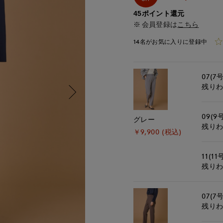
45ポイント還元
会員登録は
こちら
14名がお気に入りに登録中
07(7号
残り
09(9
グレー
残り
￥9,900 (税込)
11(11
残り
07(7号
残り