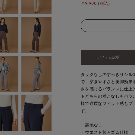
￥9,900 (税込)
アイテム説明
タックなしのすっきりシル
で、穿きやすさと美脚効果
さを感じるバランスに仕上
トどちらの着こなしもバラ
様で適度なフィット感もプ
す。
・裏地なし
・ウエスト後ろゴム仕様