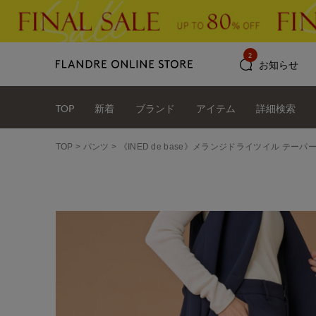
2
お知らせ
TOP
新着
ブランド
アイテム
詳細検索
TOP
パンツ
《INED de base》メランジドライツイル テ