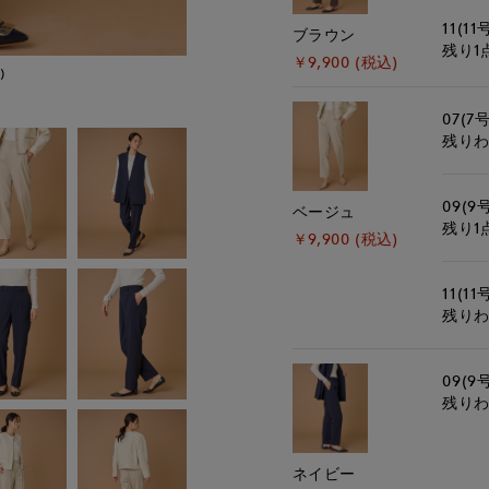
11(11
ブラウン
残り1
￥9,900 (税込)
)
モデル身長:165cm
07(7号
残り
09(9
ベージュ
残り1
￥9,900 (税込)
11(11
残り
09(9
残り
ネイビー