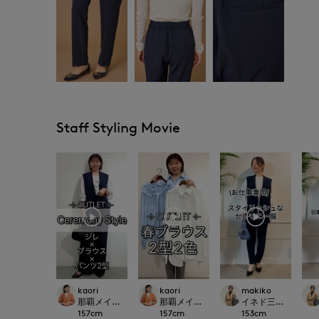
Staff Styling Movie
kaori
kaori
makiko
那覇メインプレイスI.T.'S.international
那覇メインプレイスI.T.'S.international
イネド三井アウトレ
157
cm
157
cm
153
cm