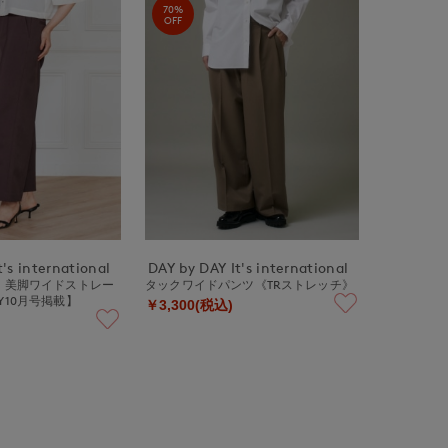
70%
OFF
's international
DAY by DAY It's international
Y》美脚ワイドストレー
タックワイドパンツ《TRストレッチ》
Y10月号掲載】
￥3,300(税込)