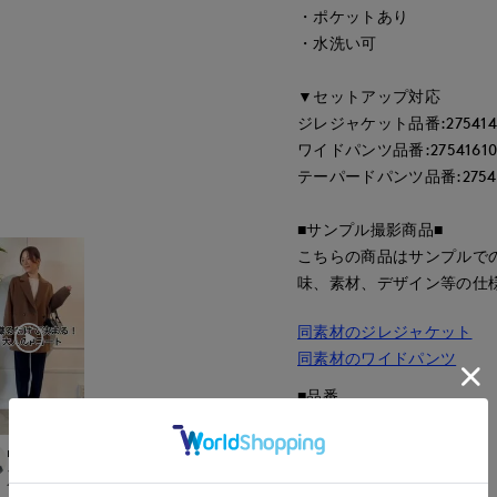
・ポケットあり
・水洗い可
▼セットアップ対応
ジレジャケット品番:2754141
ワイドパンツ品番:27541610
テーパードパンツ品番:27541
■サンプル撮影商品■
こちらの商品はサンプルで
味、素材、デザイン等の仕
同素材のジレジャケット
同素材のワイドパンツ
■品番
54161043
makiko
■原産国
ットパーク多摩南大沢店
イネド三井アウトレットパーク多摩南大沢店
中国製
153
cm