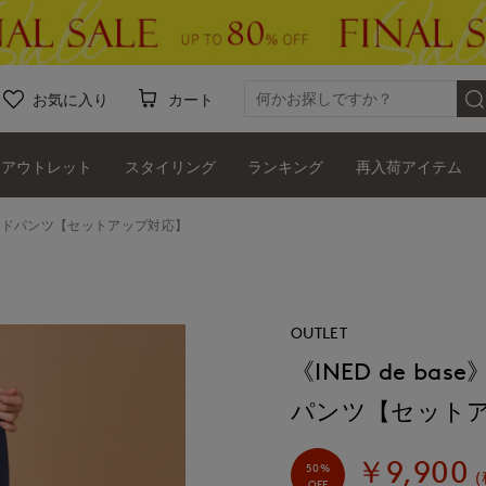
お気に入り
カート
アウトレット
スタイリング
ランキング
再入荷アイテム
ーパードパンツ【セットアップ対応】
OUTLET
《INED de b
パンツ【セット
￥9,900
50%
(
OFF