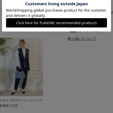
■クオリティ
表地:ポリエステル94% ポ
■取扱い方法
取り扱いについて
イネド三井アウトレットパーク
多摩南大沢店