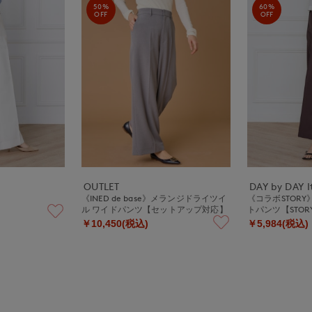
50%
60%
OFF
OFF
OUTLET
DAY by DAY It
《INED de base》メランジドライツイ
《コラボSTOR
ル ワイドパンツ【セットアップ対応】
トパンツ【STOR
￥10,450(税込)
￥5,984(税込)