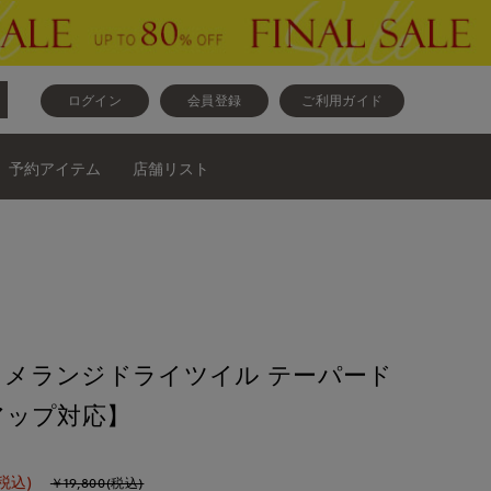
ログイン
会員登録
ご利用ガイド
予約アイテム
店舗リスト
ase》メランジドライツイル テーパード
アップ対応】
税込)
￥19,800(税込)