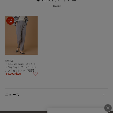
Recent
50%
OFF
OUTLET
《INED de base》メランジ
ドライツイル テーパードパ
ンツ【セットアップ対応】
￥9,900(税込)
ニュース