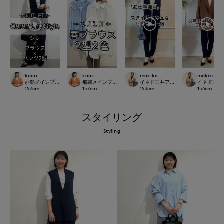
kaori
kaori
makiko
makiko
那覇メインプレイスI.T.'S.international
那覇メインプレイスI.T.'S.international
イネド三井アウトレットパーク多摩
イネド三井
157
cm
157
cm
153
cm
153
cm
スタイリング
Styling