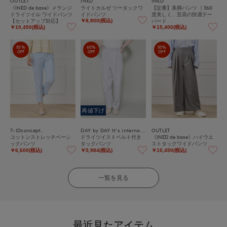
OUTLET
INED
INED
《INED de base》メランジ
ライトカルゼ ツータックワ
【定番】美脚パンツ ｜360
ドライツイル ワイドパンツ
イドパンツ
度美しく、至高の快適テー
【セットアップ対応】
パード
￥8,800(税込)
￥10,450(税込)
￥15,400(税込)
50%
60%
50%
OFF
OFF
OFF
再値下げ
7-IDconcept.
DAY by DAY It's international
OUTLET
コットンストレッチベーシ
ドライツイストベルト付き
《INED de base》ハイウエ
ックパンツ
タックパンツ
ストタックワイドパンツ
￥6,600(税込)
￥5,984(税込)
￥10,450(税込)
一覧を見る
最近見たアイテム