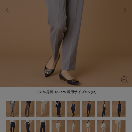
モデル身長:165cm
着用サイズ:09(M)