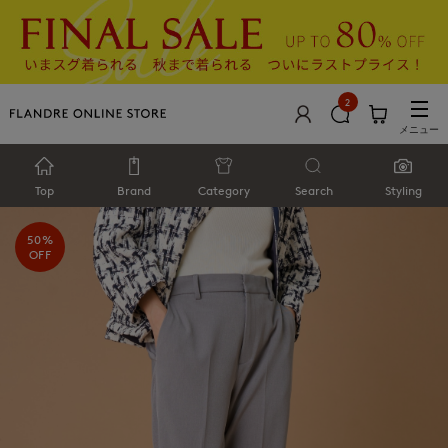
2
メニュー
Top
Brand
Category
Search
Styling
50%
OFF