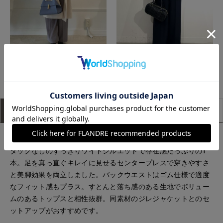
イネド三井アウトレットパーク多摩南大沢
那覇メインプレイスI.T.'S.international
店
アイテム説明
サイズ詳細
購入レビュー
■デザイン
タックなしのすっきりワイドシルエットで存在感たっぷりの1
本。足を真っ直ぐキレイに見せるセンタープレスで穿きやすさ
と美脚効果を両立しました。バックウエストはゴム仕様で適度
なフィット感もプラス。すとんと落ち感のある生地でボリュー
ムのあるトップスと相性抜群。同素材のジレジャケットとのセ
ットアップがおすすめです。