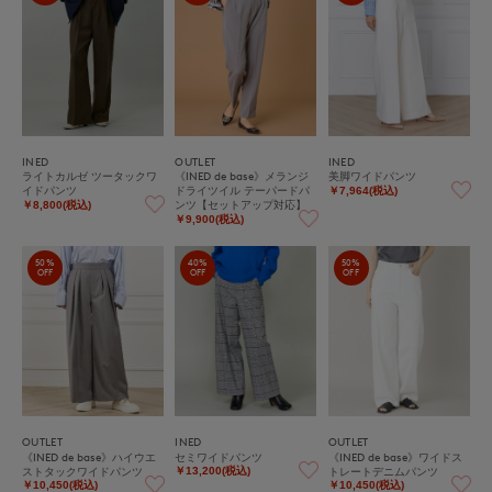
INED
OUTLET
INED
ライトカルゼ ツータックワ
《INED de base》メランジ
美脚ワイドパンツ
イドパンツ
ドライツイル テーパードパ
￥7,964(税込)
ンツ【セットアップ対応】
￥8,800(税込)
￥9,900(税込)
50%
40%
50%
OFF
OFF
OFF
OUTLET
INED
OUTLET
《INED de base》ハイウエ
セミワイドパンツ
《INED de base》ワイドス
ストタックワイドパンツ
トレートデニムパンツ
￥13,200(税込)
￥10,450(税込)
￥10,450(税込)