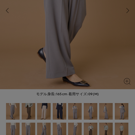
モデル身長:165cm
着用サイズ:09(M)