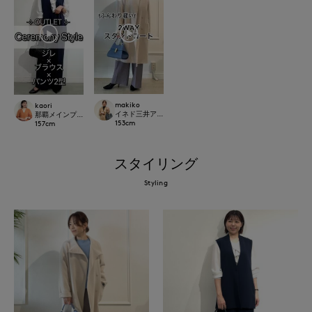
makiko
kaori
イネド三井アウトレットパーク多摩南大沢店
那覇メインプレイスI.T.'S.international
153
cm
157
cm
スタイリング
Styling