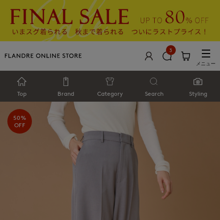
3
メニュー
Top
Brand
Category
Search
Styling
50%
OFF