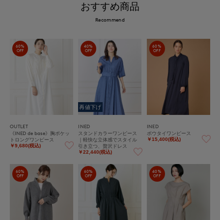
おすすめ商品
Recommend
60%
40%
60%
OFF
OFF
OFF
再値下げ
OUTLET
INED
INED
《INED de base》胸ポケッ
スタンドカラーワンピース
ボウタイワンピース
トロングワンピース
｜軽快な立体感でスタイル
￥15,400(税込)
引き立つ、贅沢ドレス
￥9,680(税込)
￥22,440(税込)
60%
60%
40%
OFF
OFF
OFF