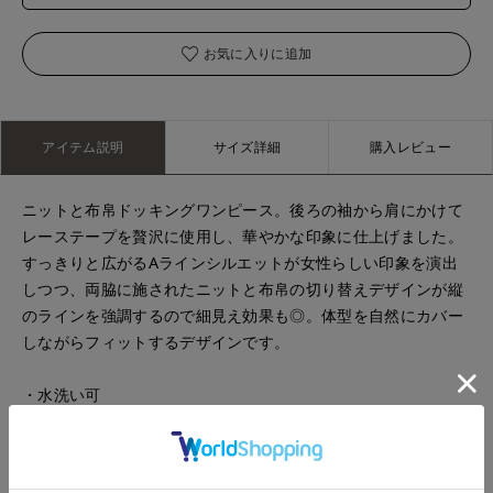
お気に入りに追加
アイテム説明
サイズ詳細
購入レビュー
ニットと布帛ドッキングワンピース。後ろの袖から肩にかけて
レーステープを贅沢に使用し、華やかな印象に仕上げました。
すっきりと広がるAラインシルエットが女性らしい印象を演出
しつつ、両脇に施されたニットと布帛の切り替えデザインが縦
のラインを強調するので細見え効果も◎。体型を自然にカバー
しながらフィットするデザインです。
・水洗い可
■サンプル撮影商品■
こちらの商品はサンプルでの撮影となっております。実際の商