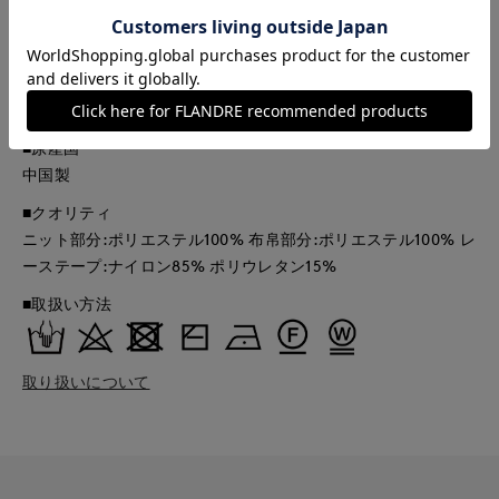
品とは、サイズや色味、素材、デザイン等の仕様が若干変更に
なる場合がございます。
■品番
61172021
■原産国
中国製
■クオリティ
ニット部分:ポリエステル100% 布帛部分:ポリエステル100% レ
ーステープ:ナイロン85% ポリウレタン15%
■取扱い方法
取り扱いについて