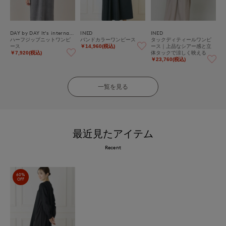
DAY by DAY It's international
INED
INED
ハーフジップニットワンピ
バンドカラーワンピース
タックディティールワンピ
ース
ース｜上品なシアー感と立
￥14,960(税込)
体タックで涼しく映える
￥7,920(税込)
￥23,760(税込)
一覧を見る
最近見たアイテム
Recent
60%
OFF