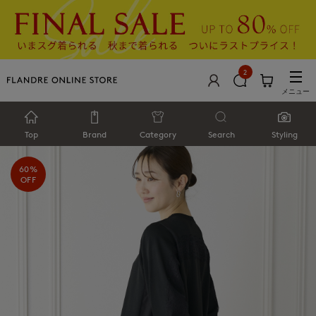
2
メニュー
Top
Brand
Category
Search
Styling
60%
OFF