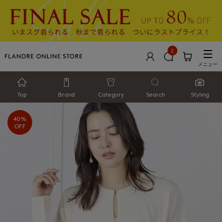
2
メニュー
Top
Brand
Category
Search
Styling
40%
OFF