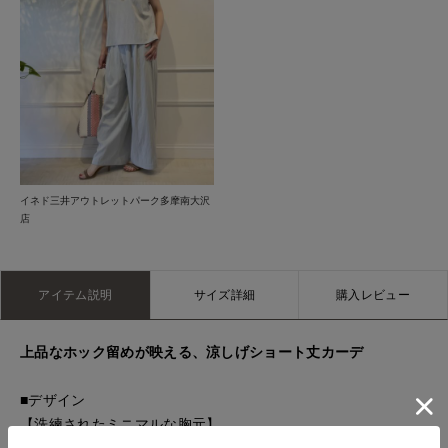
イネド三井アウトレットパーク多摩南大沢
店
アイテム説明
サイズ詳細
購入レビュー
上品なホック留めが映える、涼しげショート丈カーデ
■デザイン
【洗練されたミニマルな胸元】
フロントをホック1箇所で留めるすっきりとした変形デザイン