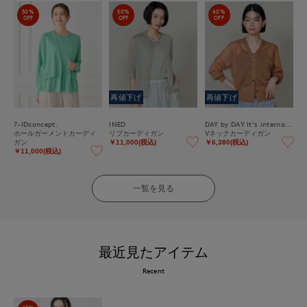
50%
50%
60%
OFF
OFF
OFF
再値下げ
再値下げ
7-IDconcept.
INED
DAY by DAY It's international
ホールガーメントカーディ
リブカーディガン
Vネックカーディガン
ガン
￥11,000(税込)
￥6,380(税込)
￥11,000(税込)
一覧を見る
最近見たアイテム
Recent