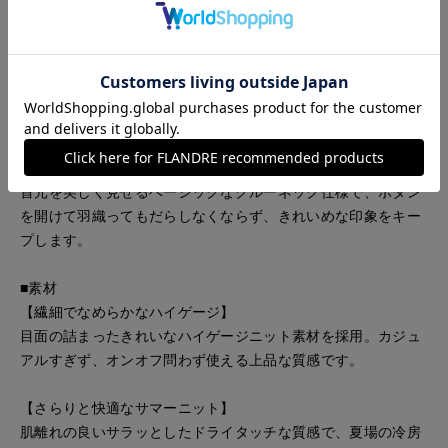
が、インナーを程よく覗かせ上品な抜け感を演出します。
【スタイルアップを叶えるショート丈】
トレンド感のあるコンパクトな短め丈に仕上げており、腰位置
を高く見せ脚長効果を発揮します。
【上品見えするクルーネック】
首元を美しく見せるベーシックなクルーネック仕様で、ボタン
を開けて羽織ってもだらしなくならず、きれいめな印象をキー
プします。
■素材
【繊細でなめらかなハイゲージ】
目面の詰まったきれいなハイゲージニット素材を採用。カジュ
アルすぎず、オンオフ問わず使える上品な質感です。
【さらりと快適なサマーニット】
肌離れの良いサラッとしたドライタッチな質感で、夏場の冷房