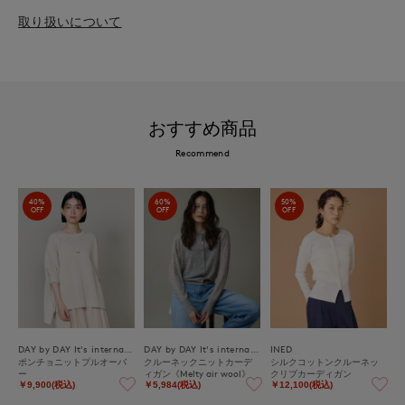
取り扱いについて
おすすめ商品
Recommend
40%
60%
50%
OFF
OFF
OFF
DAY by DAY It's international
DAY by DAY It's international
INED
ポンチョニットプルオーバ
クルーネックニットカーデ
シルクコットンクルーネッ
ー
ィガン《Melty air wool》
クリブカーディガン
￥9,900(税込)
￥5,984(税込)
￥12,100(税込)