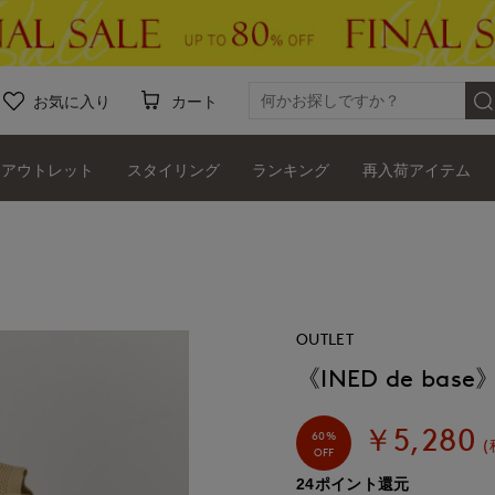
お気に入り
カート
アウトレット
スタイリング
ランキング
再入荷アイテム
OUTLET
《INED de b
￥5,280
60%
(
OFF
24ポイント還元