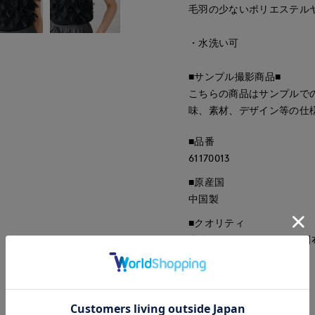
毛羽の少ないポリエステル
・水洗い可
■サンプル撮影商品■
こちらの商品はサンプルで
味、素材、デザイン等の仕
■品番
61170013
■原産国
中国製
■クオリティ
本体:ポリエステル100% 別
■取扱い方法
取り扱いについて