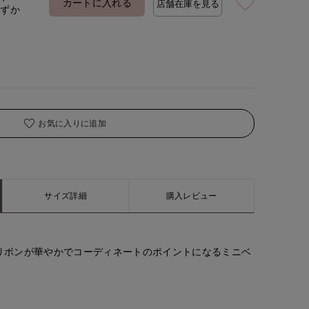
カートに入れる
店舗在庫を見る
わずか
着用サイズ:09(M)
モデ
お気に入りに追加
サイズ詳細
購入レビュー
リボンが華やかでコーディネートのポイントになるミニベ