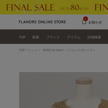
2
お知らせ
TOP
新着
ブランド
アイテム
詳細検索
TOP
ニット
《INED de base》シフォンリボンベスト