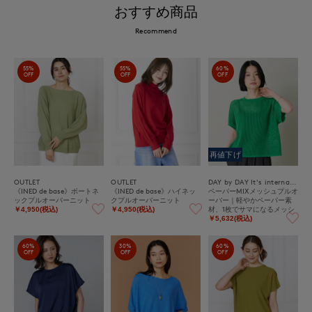
おすすめ商品
Recommend
55%
55%
60%
OFF
OFF
OFF
再値下げ
OUTLET
OUTLET
DAY by DAY It's international
《INED de base》ボートネ
《INED de base》ハイネッ
ペーパーMIXメッシュプルオ
ックプルオーバーニット
クプルオーバーニット
ーバー｜軽やかペーパー素
材、1枚でサマになるメッシ
￥4,950(税込)
￥4,950(税込)
ュニット
￥5,632(税込)
60%
30%
60%
OFF
OFF
OFF