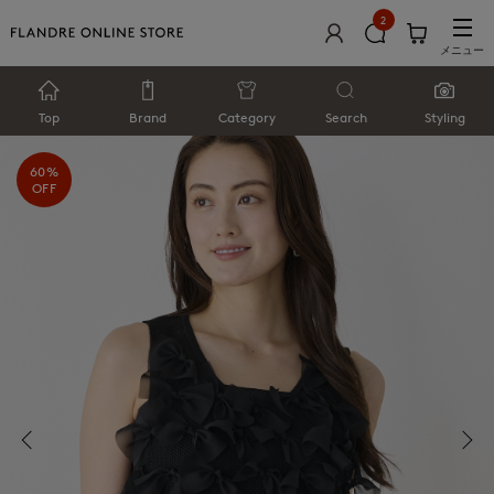
2
メニュー
Top
Brand
Category
Search
Styling
60%
OFF