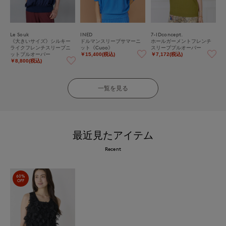
Le Souk
INED
7-IDconcept.
《大きいサイズ》シルキー
ドルマンスリーブサマーニ
ホールガーメントフレンチ
ライクフレンチスリーブニ
ット《Cuoo》
スリーブプルオーバー
ットプルオーバー
￥15,400(税込)
￥7,172(税込)
￥8,800(税込)
一覧を見る
最近見たアイテム
Recent
60%
OFF