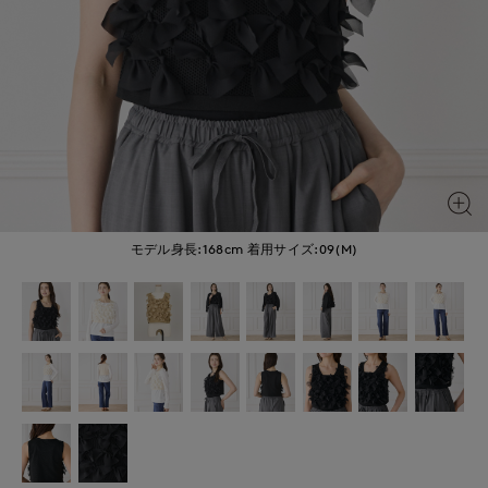
モデル身長:168cm
着用サイズ:09(M)