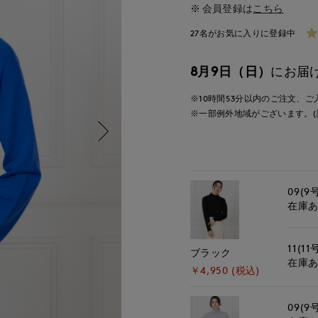
会員登録は
こちら
27名がお気に入りに登録中
8月9日（日）
にお届
※10時間
53分
以内
のご注文、ご
※一部例外地域がございます。(
09(9
在庫
11(11
ブラック
在庫
￥4,950 (税込)
09(9