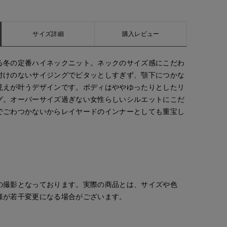
サイズ詳細
購入レビュー
る冬の定番ハイネックニット。ネックのサイズ感にこだわ
付けのないサイジングでピタッとしすぎず、顎下につかな
見えが叶うデザインです。ボディはややゆったりとしたリ
グ。オーバーサイズ過ぎない女性らしいシルエットにこだ
でごわつかないからレイヤードのインナーとしても重宝し
の撮影となっております。実際の商品とは、サイズや色
様が若干変更になる場合がございます。