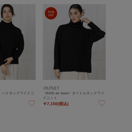
50%
OFF
OUTLET
ase》ハイネックワイドニ
《INED de base》タートルネックワイ
ドニット
￥7,150(税込)