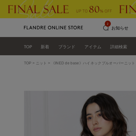
2
お知らせ
TOP
新着
ブランド
アイテム
詳細検索
TOP
ニット
《INED de base》ハイネックプルオーバーニット