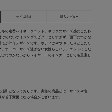
サイズ詳細
購入レビュー
る冬の定番ハイネックニット。ネックのサイズ感にこだわ
付けのないサイジングでピタッとしすぎず、顎下につかな
見えが叶うデザインです。ボディはややゆったりとしたリ
グ。オーバーサイズ過ぎない女性らしいシルエットにこだ
でごわつかないからレイヤードのインナーとしても重宝し
の撮影となっております。実際の商品とは、サイズや色
様が若干変更になる場合がございます。