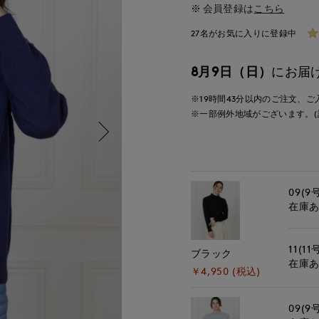
会員登録は
こちら
27名がお気に入りに登録中
8月9日（日）
にお届
※19時間
43分
以内
のご注文、ご
※一部例外地域がございます。(
09(9
在庫
11(11
ブラック
在庫
￥4,950 (税込)
09(9