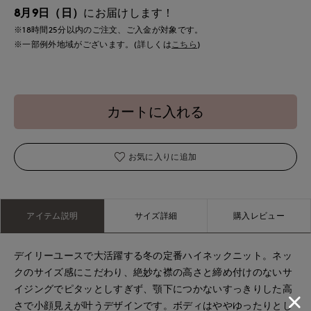
8月9日（日）
にお届けします！
※18時間
25分
以内
のご注文、ご入金が対象です。
※一部例外地域がございます。(詳しくは
こちら
)
カートに入れる
お気に入りに追加
アイテム説明
サイズ詳細
購入レビュー
デイリーユースで大活躍する冬の定番ハイネックニット。ネッ
クのサイズ感にこだわり、絶妙な襟の高さと締め付けのないサ
イジングでピタッとしすぎず、顎下につかないすっきりした高
さで小顔見えが叶うデザインです。ボディはややゆったりとし