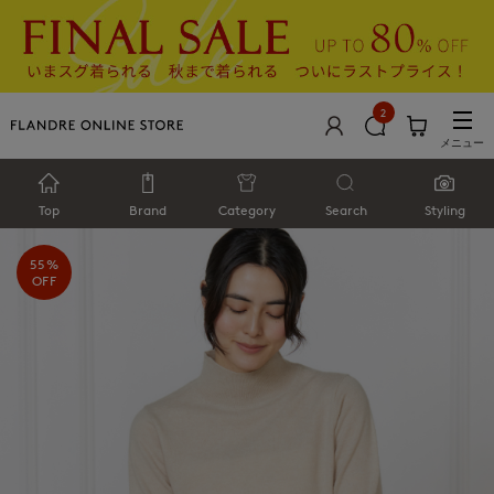
2
メニュー
Top
Brand
Category
Search
Styling
55%
OFF