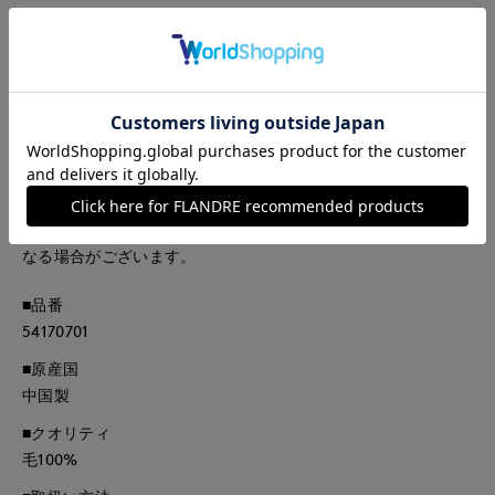
たリラックス感のあるサイジング。オーバーサイズ過ぎない女
性らしいシルエットにこだわりました。薄手のウールでごわつ
かないからレイヤードのインナーとしても重宝します。
・水洗い可
■サンプル撮影商品■
こちらの商品はサンプルでの撮影となっております。実際の商
品とは、サイズや色味、素材、デザイン等の仕様が若干変更に
なる場合がございます。
■品番
54170701
■原産国
中国製
■クオリティ
毛100%