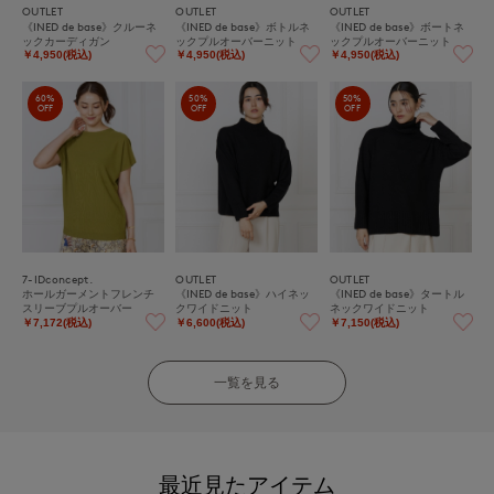
OUTLET
OUTLET
OUTLET
《INED de base》クルーネ
《INED de base》ボトルネ
《INED de base》ボートネ
ックカーディガン
ックプルオーバーニット
ックプルオーバーニット
￥4,950(税込)
￥4,950(税込)
￥4,950(税込)
60%
50%
50%
OFF
OFF
OFF
7-IDconcept.
OUTLET
OUTLET
ホールガーメントフレンチ
《INED de base》ハイネッ
《INED de base》タートル
スリーブプルオーバー
クワイドニット
ネックワイドニット
￥7,172(税込)
￥6,600(税込)
￥7,150(税込)
一覧を見る
最近見たアイテム