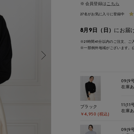
会員登録は
こちら
27名がお気に入りに登録中
8月9日（日）
にお届
※21時間
41分
以内
のご注文、ご
※一部例外地域がございます。(
09(9
在庫
11(11
ブラック
在庫
￥4,950 (税込)
09(9