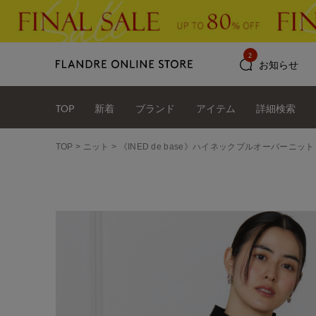
2
お知らせ
TOP
新着
ブランド
アイテム
詳細検索
TOP
ニット
《INED de base》ハイネックプルオーバーニット