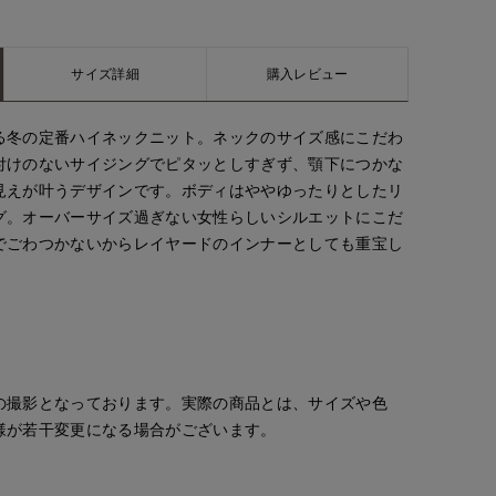
サイズ詳細
購入レビュー
る冬の定番ハイネックニット。ネックのサイズ感にこだわ
付けのないサイジングでピタッとしすぎず、顎下につかな
見えが叶うデザインです。ボディはややゆったりとしたリ
グ。オーバーサイズ過ぎない女性らしいシルエットにこだ
でごわつかないからレイヤードのインナーとしても重宝し
の撮影となっております。実際の商品とは、サイズや色
様が若干変更になる場合がございます。