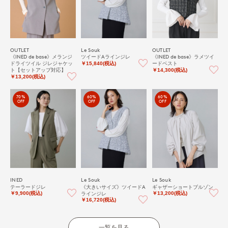
OUTLET
Le Souk
OUTLET
《INED de base》メランジ
ツイードAラインジレ
《INED de base》ラメツイ
ドライツイル ジレジャケッ
ードベスト
￥15,840(税込)
ト【セットアップ対応】
￥14,300(税込)
￥13,200(税込)
70%
60%
60%
OFF
OFF
OFF
INED
Le Souk
Le Souk
テーラードジレ
《大きいサイズ》ツイードA
ギャザーショートブルゾン
ラインジレ
￥9,900(税込)
￥13,200(税込)
￥16,720(税込)
一覧を見る