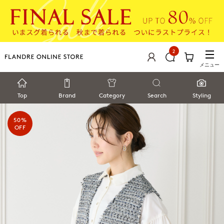
2
メニュー
Top
Brand
Category
Search
Styling
50%
OFF