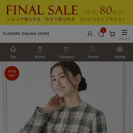
2
メニュー
Top
Brand
Category
Search
Styling
50%
OFF