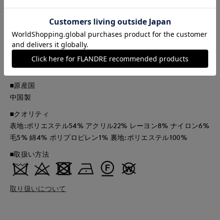
品とは、サイズや色味、素材、デザイン等の仕様が若干変更に
なる場合がございます。
同素材のスカート
■品番
61141003
■原産国
中国製
■クオリティ
表地:ポリエステル54% アクリル22% レーヨン8% ナイロン6%
毛5% 綿4% ポリプロピレン1% 裏地:ポリエステル100%
■取扱い方法
取り扱いについて