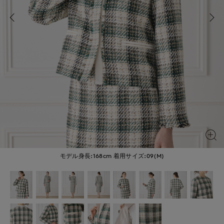
モデル身長:168cm
着用サイズ:09(M)