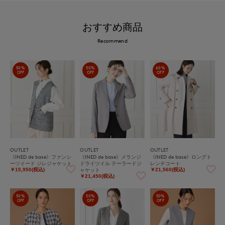
おすすめ商品
Recommend
50%
50%
60%
OFF
OFF
OFF
OUTLET
OUTLET
OUTLET
《INED de base》ファンシ
《INED de base》メランジ
《INED de base》ロングト
ーツイード ジレジャケット
ドライツイル テーラードジ
レンチコート
ャケット
￥15,950(税込)
￥21,560(税込)
￥21,450(税込)
50%
50%
50%
OFF
OFF
OFF