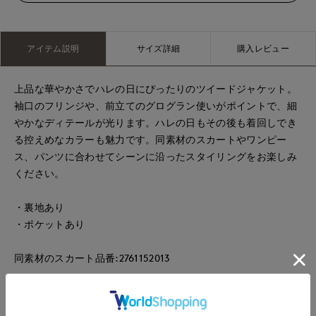
アイテム説明
サイズ詳細
購入レビュー
上品な華やかさでハレの日にぴったりのツイードジャケット。
袖口のフリンジや、前立てのグログラン使いがポイントで、細
やかなディテールが光ります。ハレの日もその後も着回しでき
る控えめなカラーも魅力です。同素材のスカートやワンピー
ス、パンツに合わせてシーンに沿ったスタイリングをお楽しみ
ください。
・裏地あり
・ポケットあり
同素材のスカート品番:2761152013
■サンプル撮影商品■
こちらの商品はサンプルでの撮影となっております。実際の商