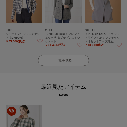
INED
OUTLET
OUTLET
ツイードフリンジジャケッ
《INED de base》グレンチ
《INED de base》メランジ
ト《LINTON》
ェック柄 ダブルブレストジ
ドライツイル ジレジャケッ
ャケット
ト【セットアップ対応】
￥55,000(税込)
￥21,450(税込)
￥13,200(税込)
一覧を見る
最近見たアイテム
Recent
50%
OFF