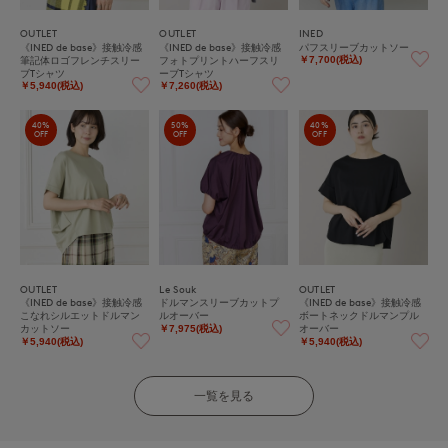
OUTLET
OUTLET
INED
《INED de base》接触冷感
《INED de base》接触冷感
パフスリーブカットソー
筆記体ロゴフレンチスリー
フォトプリントハーフスリ
￥7,700(税込)
ブTシャツ
ーブTシャツ
￥5,940(税込)
￥7,260(税込)
40%
50%
40%
OFF
OFF
OFF
OUTLET
Le Souk
OUTLET
《INED de base》接触冷感
ドルマンスリーブカットプ
《INED de base》接触冷感
こなれシルエットドルマン
ルオーバー
ボートネックドルマンプル
カットソー
オーバー
￥7,975(税込)
￥5,940(税込)
￥5,940(税込)
一覧を見る