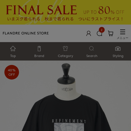
2
メニュー
Top
Brand
Category
Search
Styling
40%
OFF