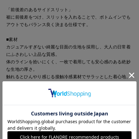
「前後差のあるサイドスリット」
裾に前後差をつけ、スリットを入れることで、ボトムインでも
アウトでもバランス良く決まる仕様です。
■素材
カジュアルすぎない綺麗な目面の生地を採用し、大人の日常着
にふさわしい上品な質感。
体のラインを拾いにくく、一枚で着用しても安心感のある絶妙
な生地の厚さ。
触れるとひんやり感じる接触冷感素材でサラッとした着心地。
■コーディネート例
「クリーンなアーバンスタイル」
ブラウンのセンタープレスパンツを合わせ、シックな配色でま
とめるのがおすすめ。
「大人のカジュアルダウン」
ワイドデニムと合わせ、フロントのみタックインすることで、