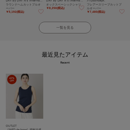
DAY by DAY It's international
DAY by DAY It's international
7-IDconcept.
ラウンドヘムカットプルオ
オックスベーシックシャツ
フレアースリーブカットプ
ーバー
ルオーバー
￥8,250(税込)
￥5,192(税込)
￥7,480(税込)
一覧を見る
最近見たアイテム
Recent
40%
OFF
OUTLET
《INED de base》接触冷感