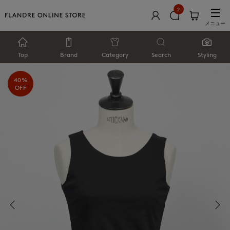
2
メニュー
Top
Brand
Category
Search
Styling
40%
OFF