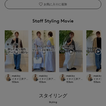
お気に入りに追加
Staff Styling Movie
makiko
makiko
makiko
makiko
イネド三井
イネド三井アウトレットパーク多摩南大沢店
イネド三井アウトレットパーク多摩南大沢店
イネド三井アウトレットパーク多摩
153
cm
153
cm
153
cm
153
cm
スタイリング
Styling