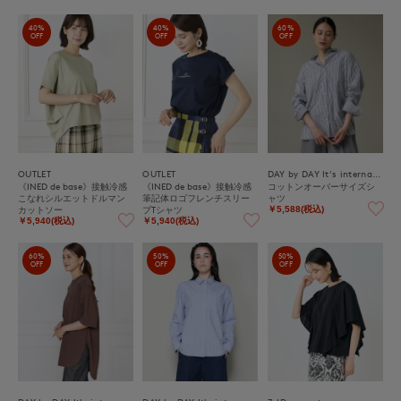
40%
40%
60%
OFF
OFF
OFF
OUTLET
OUTLET
DAY by DAY It's international
《INED de base》接触冷感
《INED de base》接触冷感
コットンオーバーサイズシ
こなれシルエットドルマン
筆記体ロゴフレンチスリー
ャツ
カットソー
ブTシャツ
￥5,588(税込)
￥5,940(税込)
￥5,940(税込)
60%
50%
50%
OFF
OFF
OFF