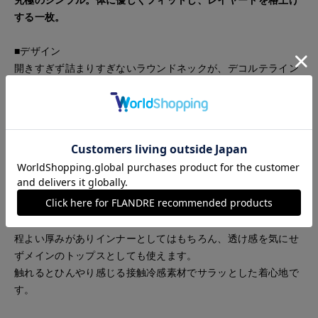
する一枚。
■デザイン
開きすぎず詰まりすぎないラウンドネックが、デコルテライン
を上品かつヘルシーに見せます。
安定感のある絶妙な肩幅に設計されており、一枚着としても安
心して着用いただけます。
もたつきのない美しいフィットシルエットがボトムインしても
美しく収まります。
■素材
柔らかなコットン100%素材を採用。伸縮性に優れ、大人の日
常着にふさわしい上品な質感。
程よい厚みがありインナーとしてはもちろん、透け感を気にせ
ずメインのトップスとしても使えます。
触れるとひんやり感じる接触冷感素材でサラッとした着心地で
す。