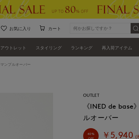
お気に入り
カート
アウトレット
スタイリング
ランキング
再入荷アイテム
ドルマンプルオーバー
OUTLET
《INED de b
ルオーバー
￥5,940
40%
(
OFF