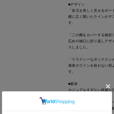
■デザイン
「首元を美しく見せるボー
横に広く開いたラインがデ
す。
「二の腕をカバーする袖折
広めの袖口に折り返しデザ
スしました。
「リラクシーなボックスシ
身体のラインを拾わない程
す。
■素材
カジュアルすぎない綺麗な
感。
体のラインを拾いにくく、
触れるとひんやり感じる接