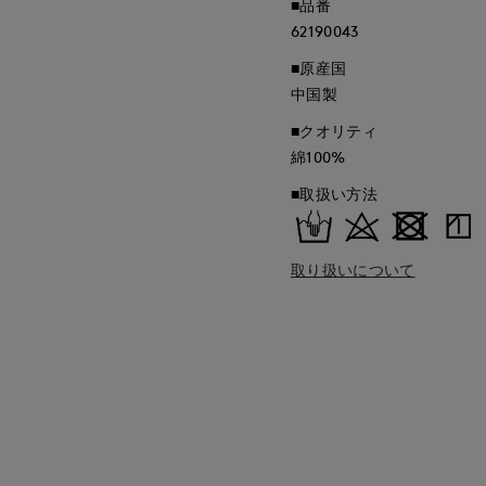
■品番
62190043
■原産国
中国製
■クオリティ
綿100%
■取扱い方法
取り扱いについて