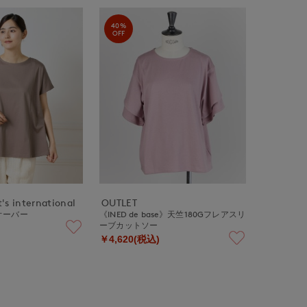
40%
OFF
's international
OUTLET
オーバー
《INED de base》天竺180Gフレアスリ
ーブカットソー
￥4,620(税込)