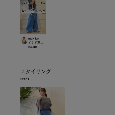
makiko
イネド三井アウトレットパーク多摩南大沢店
153
cm
スタイリング
Styling