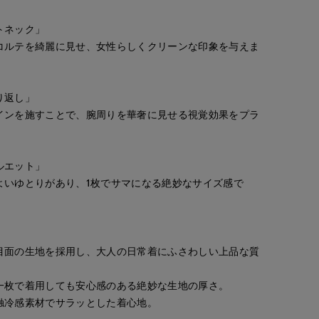
トネック」
コルテを綺麗に見せ、女性らしくクリーンな印象を与えま
り返し」
インを施すことで、腕周りを華奢に見せる視覚効果をプラ
ルエット」
よいゆとりがあり、1枚でサマになる絶妙なサイズ感で
目面の生地を採用し、大人の日常着にふさわしい上品な質
一枚で着用しても安心感のある絶妙な生地の厚さ。
触冷感素材でサラッとした着心地。