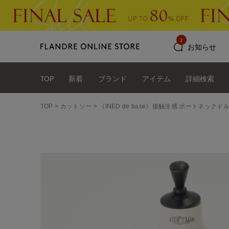
2
お知らせ
TOP
新着
ブランド
アイテム
詳細検索
TOP
カットソー
《INED de base》接触冷感 ボートネック