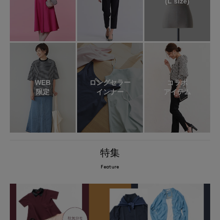
(L size)
WEB
ロングセラー
コラボ
限定
インナー
アイテム
特集
Feature