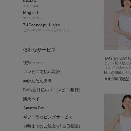
INED L
イネド エル
Maglie L
マーリエ エル
7-IDconcept. L size
セブンアイディーコンセプト エル
便利なサービス
後払い.com
サテン切り替え
《スビン綿MIX
コンビニ前払い決済
極上の肌触りと
る上品インナー
￥4,950(税込)
auかんたん決済
Paidy翌月払い（コンビニ/銀行）
楽天ペイ
Amazon Pay
ギフトラッピングサービス
14時までのご注文で｢当日発送｣