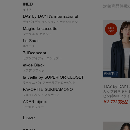
INED
対象商品件数6
イネド
DAY by DAY It's international
デイバイデイ イッツインターナショナル
60%
Maglie le cassetto
OFF
マーリエ ル カセット
Le Souk
ルスーク
7-IDconcept.
セブンアイディーコンセプト
ef-de Black
エフデ ブラック
再値下げ
la veille by SUPERIOR CLOSET
ラベイユ バイ スーペリアクローゼット
FAVORITE SUKINAMONO
カップ付きキャ
フェイバリット スキナモノ
ビン綿MIXフラ
ADER.bijoux
￥2,772(税込)
アデルビジュー
L size