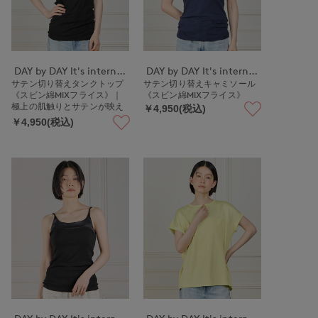
DAY by DAY It's international
DAY by DAY It's international
サテン切り替えタンクトップ
サテン切り替えキャミソール
《スビン綿MIXフライス》｜
《スビン綿MIXフライス》
極上の肌触りとサテンが映え
￥4,950(税込)
る上品インナー
￥4,950(税込)