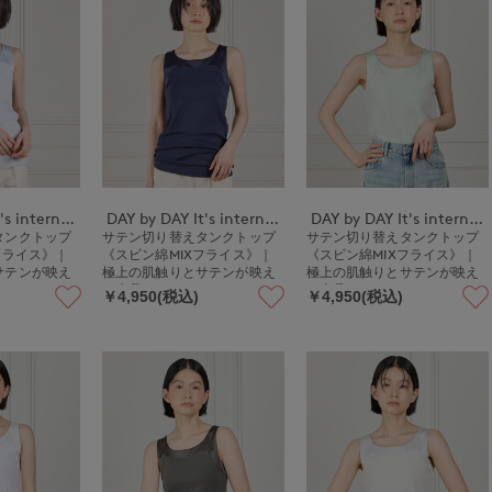
DAY by DAY It's international
DAY by DAY It's international
DAY by DAY It's international
タンクトップ
サテン切り替えタンクトップ
サテン切り替えタンクトップ
フライス》｜
《スビン綿MIXフライス》｜
《スビン綿MIXフライス》｜
サテンが映え
極上の肌触りとサテンが映え
極上の肌触りとサテンが映え
る上品インナー
る上品インナー
￥4,950(税込)
￥4,950(税込)