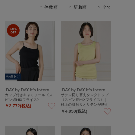
件数順
新着順
全て
60%
OFF
再値下げ
DAY by DAY It's international
DAY by DAY It's international
カップ付きキャミソール《ス
サテン切り替えタンクトップ
ビン綿MIXフライス》
《スビン綿MIXフライス》｜
極上の肌触りとサテンが映え
￥2,772(税込)
る上品インナー
￥4,950(税込)