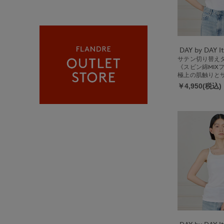
サテン切り替え
《スビン綿MIX
極上の肌触りと
る上品インナー
￥4,950(税込)