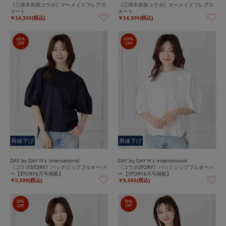
《三尋木奈保コラボ》マーメイドフレアス
《三尋木奈保コラボ》マーメイドフレアス
カート
カート
￥14,300(税込)
￥14,300(税込)
60%
60%
OFF
OFF
再値下げ
再値下げ
DAY by DAY It's international
DAY by DAY It's international
《コラボSTORY》バックジッププルオーバ
《コラボSTORY》バックジッププルオーバ
ー【STORY6月号掲載】
ー【STORY6月号掲載】
￥5,588(税込)
￥5,588(税込)
33%
33%
OFF
OFF