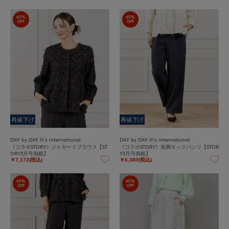
60%
60%
OFF
OFF
再値下げ
再値下げ
DAY by DAY It's international
DAY by DAY It's international
《コラボSTORY》ジャガードブラウス【ST
《コラボSTORY》美脚タックパンツ【STOR
ORY3月号掲載】
Y3月号掲載】
￥7,172(税込)
￥6,380(税込)
60%
60%
OFF
OFF