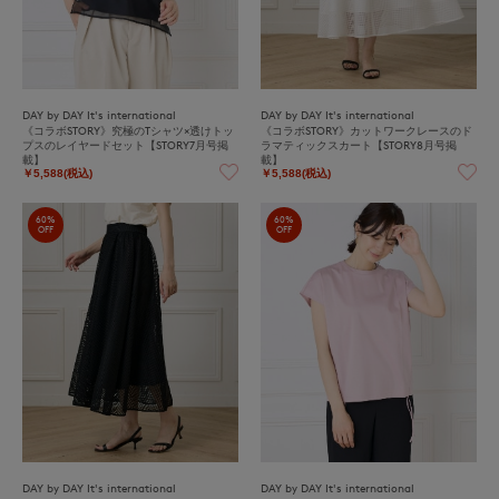
DAY by DAY It's international
DAY by DAY It's international
《コラボSTORY》究極のTシャツ×透けトッ
《コラボSTORY》カットワークレースのド
プスのレイヤードセット【STORY7月号掲
ラマティックスカート【STORY8月号掲
載】
載】
￥5,588(税込)
￥5,588(税込)
60%
60%
OFF
OFF
DAY by DAY It's international
DAY by DAY It's international