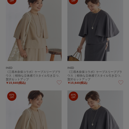
OFF
OFF
INED
INED
《三尋木奈保コラボ》ケープスリーブブラ
《三尋木奈保コラボ》ケープスリーブブラ
ウス ｜軽快な立体感でスタイル引き立つ、
ウス ｜軽快な立体感でスタイル引き立つ、
贅沢セットアップ
贅沢セットアップ
￥15,840(税込)
￥15,840(税込)
40%
40%
OFF
OFF