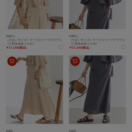
INED L
INED L
《大きいサイズ》ケープスリーブブラウス
《大きいサイズ》ケープスリーブブラウス
《三尋木奈保コラボ》
《三尋木奈保コラボ》
￥17,160(税込)
￥17,160(税込)
50%
50%
OFF
OFF
INED
INED