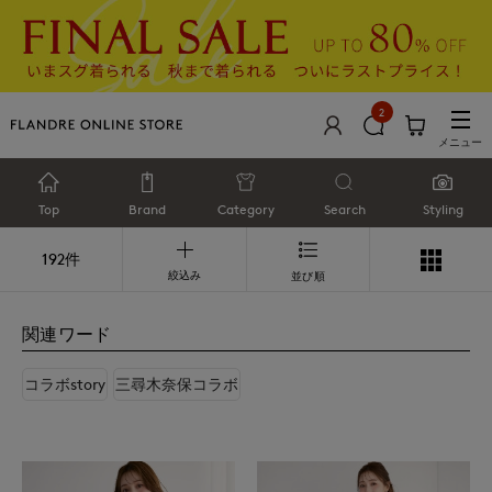
2
メニュー
Top
Brand
Category
Search
Styling
192件
絞込み
並び順
関連ワード
コラボstory
三尋木奈保コラボ