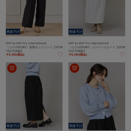
再値下げ
再値下げ
DAY by DAY It's international
DAY by DAY It's international
《コラボSTORY》美脚タックパンツ【STOR
《コラボSTORY》コクーンスカート【STOR
Y3月号掲載】
Y2月号掲載】
￥6,380(税込)
￥6,380(税込)
60%
60%
OFF
OFF
再値下げ
再値下げ