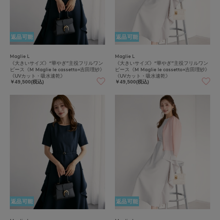
返品可能
返品可能
Maglie L
Maglie L
《大きいサイズ》“華やぎ”主役フリルワン
《大きいサイズ》“華やぎ”主役フリルワン
ピース《M Maglie le cassetto×吉田理紗》
ピース《M Maglie le cassetto×吉田理紗》
《UVカット・吸水速乾》
《UVカット・吸水速乾》
￥49,500(税込)
￥49,500(税込)
返品可能
返品可能