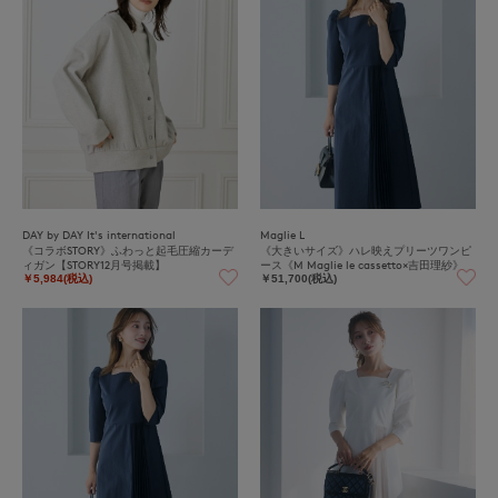
DAY by DAY It's international
Maglie L
《コラボSTORY》ふわっと起毛圧縮カーデ
《大きいサイズ》ハレ映えプリーツワンピ
ィガン【STORY12月号掲載】
ース《M Maglie le cassetto×吉田理紗》
￥5,984(税込)
￥51,700(税込)