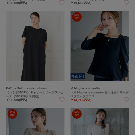
￥19,580(税込)
￥19,580(税込)
50%
OFF
再値下げ
DAY by DAY It's international
M Maglie le cassetto
《コラボSTORY》ギャザースリーブワンピ
《M Maglie le cassetto×吉田理紗》華やぎ
ース【STORY8月号掲載】
ペプラムブラウス
￥19,580(税込)
￥13,750(税込)
50%
50%
OFF
OFF