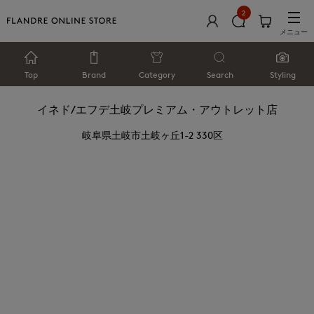
2
メニュー
Top
Brand
Category
Search
Styling
イネド/エフデ土岐プレミアム・アウトレット店
岐阜県土岐市土岐ヶ丘1-2 330区