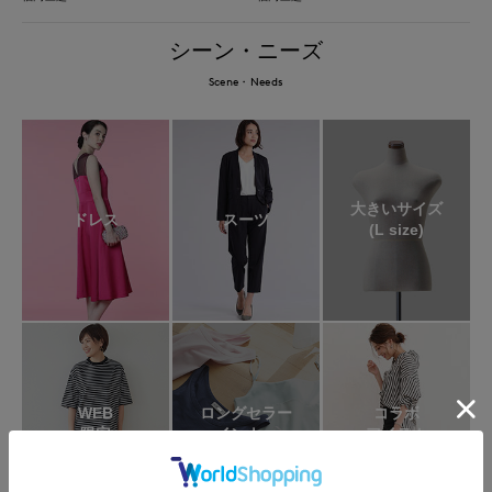
シーン・ニーズ
Scene・Needs
大きいサイズ
ドレス
スーツ
(L size)
WEB
ロングセラー
コラボ
限定
インナー
アイテム