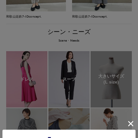
和歌山近鉄7-IDconcept.
和歌山近鉄7-IDconcept.
シーン・ニーズ
Scene・Needs
大きいサイズ
ドレス
スーツ
(L size)
WEB
ロングセラー
コラボ