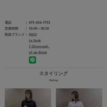
073-436-7733
10:00～18:30
INED
Le Souk
7-IDconcept.
ef-de Black
スタイリング
Styling