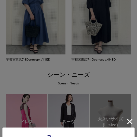
宇都宮東武7-IDconcept./INED
宇都宮東武7-IDconcept./INED
シーン・ニーズ
Scene・Needs
大きいサイズ
ドレス
スーツ
(L size)