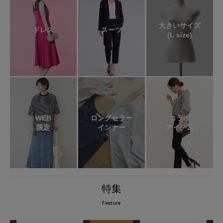
大きいサイズ
ドレス
スーツ
(L size)
WEB
ロングセラー
コラボ
限定
インナー
アイテム
特集
Feature