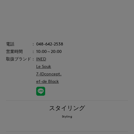
048-642-2538
10:00～20:00
INED
Le Souk
7-IDconcept.
ef-de Black
スタイリング
Styling