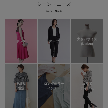
シーン・ニーズ
Scene・Needs
大きいサイズ
ドレス
スーツ
(L size)
WEB
ロングセラー
コラボ
限定
インナー
アイテム