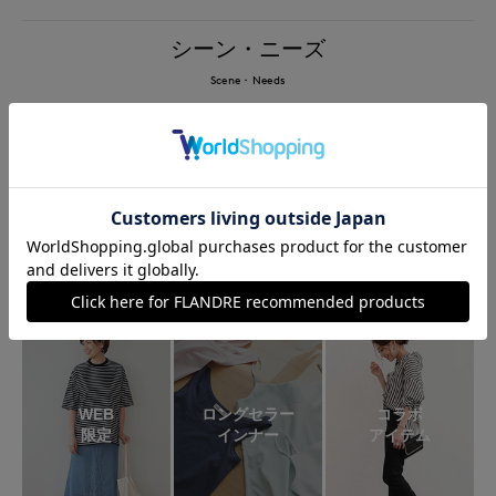
シーン・ニーズ
Scene・Needs
大きいサイズ
ドレス
スーツ
(L size)
WEB
ロングセラー
コラボ
限定
インナー
アイテム