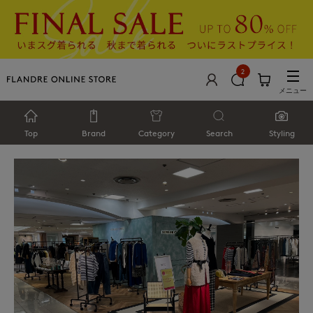
2
メニュー
Top
Brand
Category
Search
Styling