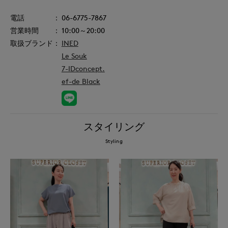
06-6775-7867
10:00～20:00
INED
Le Souk
7-IDconcept.
ef-de Black
スタイリング
Styling