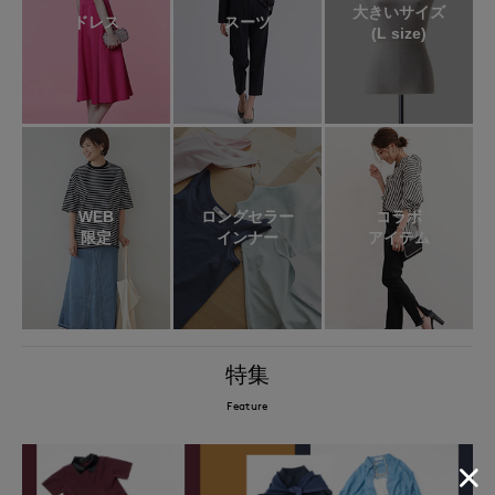
大きいサイズ
ドレス
スーツ
(L size)
WEB
ロングセラー
コラボ
限定
インナー
アイテム
特集
Feature