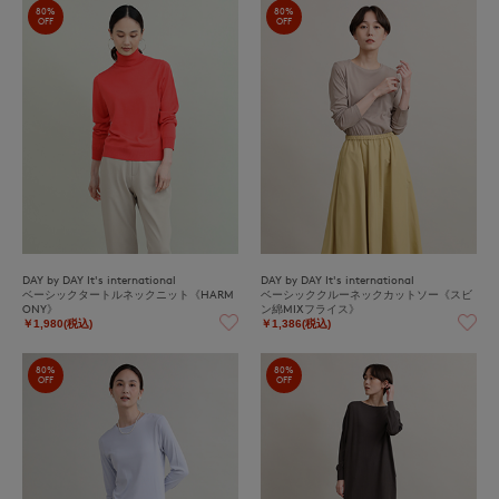
80%
80%
OFF
OFF
DAY by DAY It's international
DAY by DAY It's international
ベーシックタートルネックニット《HARM
ベーシッククルーネックカットソー《スビ
ONY》
ン綿MIXフライス》
￥1,980(税込)
￥1,386(税込)
80%
80%
OFF
OFF