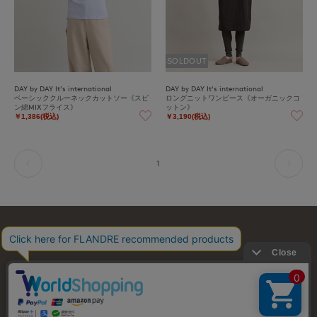
SOLDOUT
DAY by DAY It's international
DAY by DAY It's international
ベーシッククルーネックカットソー《スビ
ロングニットワンピース《オーガニックコ
ン綿MIXフライス》
ットン》
￥1,386(税込)
￥3,190(税込)
1
お問い合わせ
利用規約
会社概要
プライバシーポリシー
特定商取引・古物営業法に基づく表示
店舗リスト