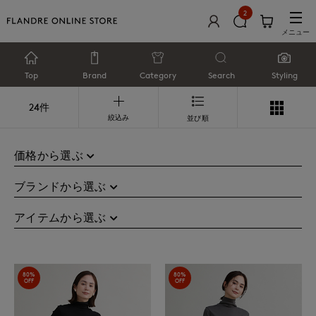
2
メニュー
Top
Brand
Category
Search
Styling
24件
絞込み
並び順
価格から選ぶ
ブランドから選ぶ
アイテムから選ぶ
80%
80%
OFF
OFF