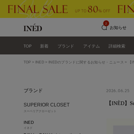
2
お知らせ
TOP
新着
ブランド
アイテム
詳細検索
TOP
INED
INEDのブランドに関するお知らせ・ニュース
【I
ブランド
2026.06.25
【INÈD】Sum
SUPERIOR CLOSET
スーペリアクローゼット
INED
イネド