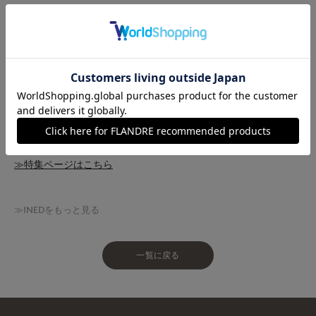
毎回大好評のエディター/三尋木奈保さんとのコラボレーション
企画！
11回目となる今シーズンは、「秋の初めに着たくなるトラッド
服」をテーマに
アウター感覚でさっと羽織れるテーラードジャケットと迫力のワ
イドレックパンツをつくりました。
是非チェックしてみてください！
≫特集ページはこちら
≫INEDをもっと見る
一覧に戻る