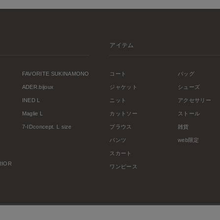
アイテム
FAVORITE SUKINAMONO
コート
バッグ
ADER.bijoux
ジャケット
シューズ
INED L
ニット
アクセサリー
Maglie L
カットソー
ストール
7-IDconcept. L size
ブラウス
雑貨
パンツ
web限定
スカート
ERIOR
ワンピース