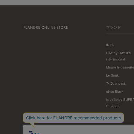
ブランド
INED
DAY by DAY It's
international
Maglie le cassetto
Le Souk
7-IDconcept.
ef-de Black
la veille by SUP
CLOSET