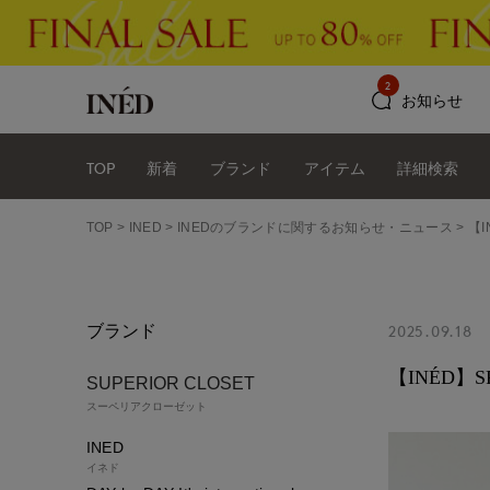
2
お知らせ
TOP
新着
ブランド
アイテム
詳細検索
TOP
INED
INEDのブランドに関するお知らせ・ニュース
【I
ブランド
2025.09.18
【INÉD】SP
SUPERIOR CLOSET
スーペリアクローゼット
INED
イネド