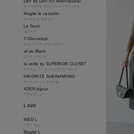
DAY by DAY It's international
デイバイデイ イッツインターナショナル
Maglie le cassetto
マーリエ ル カセット
Le Souk
ルスーク
7-IDconcept.
セブンアイディーコンセプト
ef-de Black
エフデ ブラック
la veille by SUPERIOR CLOSET
ラベイユ バイ スーペリアクローゼット
FAVORITE SUKINAMONO
フェイバリット スキナモノ
ADER.bijoux
アデルビジュー
L size
INED L
イネド エル
Maglie L