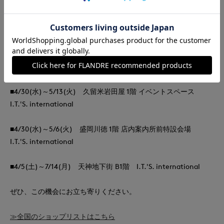
■4/2(水)～4/8(火) 佐賀玉屋南館 1階 イベントスペース I.T.'S.
international
■4/23(水)～4/29(火) 千里阪急 2階 イベントスペース I.T.'S.
international
■4/30(水)～5/13(火) 久留米岩田屋 1階 イベントスペース
I.T.'S. international
■4/30(水)～5/6(火) 盛岡川徳 1階 店内案内所前特設会場
I.T.'S. international
■4/5(土)～7/14(月) 天神地下街 B1階 I.T.'S. international
ぜひ、この機会にお立ち寄りください。
≫全国のショップリストはこちら