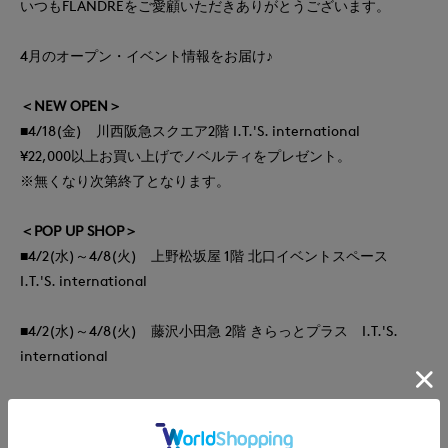
いつもFLANDREをご愛顧いただきありがとうございます。
4月のオープン・イベント情報をお届け♪
＜NEW OPEN＞
■4/18(金) 川西阪急スクエア2階 I.T.'S. international
¥22,000以上お買い上げでノベルティをプレゼント。
※無くなり次第終了となります。
＜POP UP SHOP＞
■4/2(水)～4/8(火) 上野松坂屋 1階 北口イベントスペース
I.T.'S. international
■4/2(水)～4/8(火) 藤沢小田急 2階 きらっとプラス I.T.'S.
international
■4/2(水)～4/8(火) 名鉄百貨店 1階 イベントスペース I.T.'S.
international