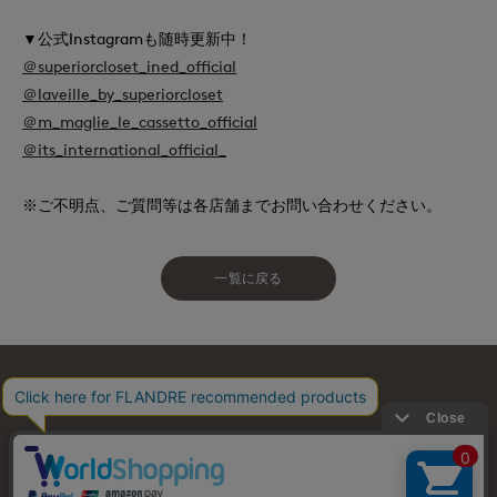
▼公式Instagramも随時更新中！
＠superiorcloset_ined_official
＠laveille_by_superiorcloset
＠m_maglie_le_cassetto_official
＠its_international_official_
※ご不明点、ご質問等は各店舗までお問い合わせください。
一覧に戻る
お問い合わせ
利用規約
会社概要
プライバシーポリシー
特定商取引・古物営業法に基づく表示
店舗リスト