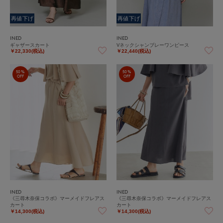
再値下げ
再値下げ
INED
INED
ギャザースカート
Vネックシャンブレーワンピース
￥22,330(税込)
￥22,440(税込)
50%
50%
OFF
OFF
INED
INED
《三尋木奈保コラボ》マーメイドフレアス
《三尋木奈保コラボ》マーメイドフレアス
カート
カート
￥14,300(税込)
￥14,300(税込)