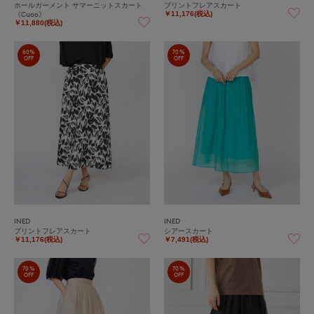
ホールガーメント サマーニットスカート
プリントフレアスカート
《Cuoo》
￥11,176(税込)
￥11,880(税込)
60%
70%
OFF
OFF
INED
INED
プリントフレアスカート
シアースカート
￥11,176(税込)
￥7,491(税込)
70%
70%
OFF
OFF