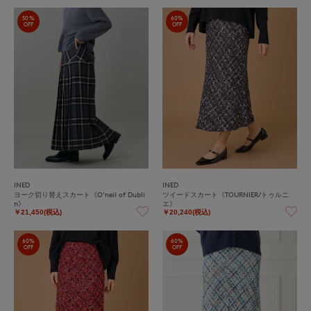
50%
60%
OFF
OFF
INED
INED
ヨーク切り替えスカート《O'neil of Dubli
ツイードスカート《TOURNIER/トゥルニ
n》
エ》
￥21,450(税込)
￥20,240(税込)
60%
60%
OFF
OFF