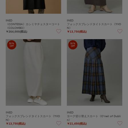
INED
INED
《CONTESSA》カシミヤチェスターコート
フォックスブレンドタイトスカート《YVO
《COLOMBO》
N》
￥264,000(税込)
￥13,750(税込)
50%
50%
OFF
OFF
INED
INED
フォックスブレンドタイトスカート《YVO
ヨーク切り替えスカート《O'neil of Dubli
N》
n》
￥13,750(税込)
￥21,450(税込)