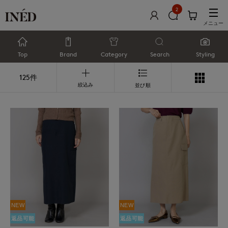
2
メニュー
Top
Brand
Category
Search
Styling
125件
絞込み
並び順
NEW
NEW
返品可能
返品可能