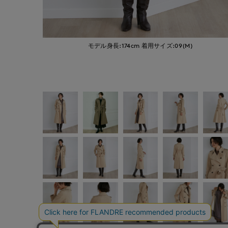
モデル身長:174cm
着用サイズ:09(M)