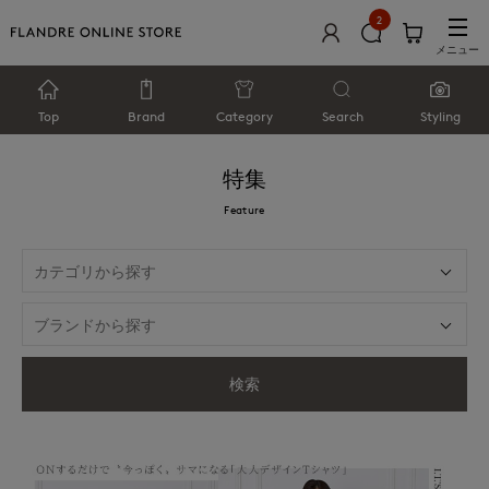
2
メニュー
Top
Brand
Category
Search
Styling
特集
Feature
検索