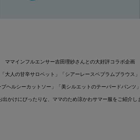
ママインフルエンサー吉田理紗さんとの
大好評コラボ企画
「大人の甘辛サロペット」「シアーレースペプラムブラウス」
ーブヘルシーカットソー」
「美シルエットのテーパードパンツ」
お出かけにぴったりな、
ママのため涼かわサマー服をご紹介し