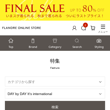
2
メニュー
Top
Brand
Category
Search
Styling
特集
Feature
検索