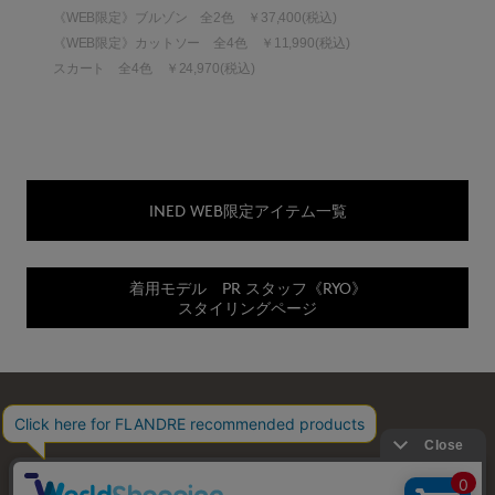
《WEB限定》ブルゾン 全2色 ￥37,400(税込)
《WEB限定》カットソー 全4色 ￥11,990(税込)
スカート 全4色 ￥24,970(税込)
INED WEB限定アイテム一覧
着用モデル PR スタッフ《RYO》
スタイリングページ
お問い合わせ
利用規約
会社概要
プライバシーポリシー