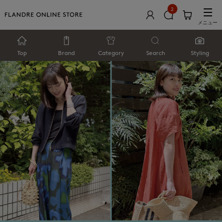
2
メニュー
Top
Brand
Category
Search
Styling