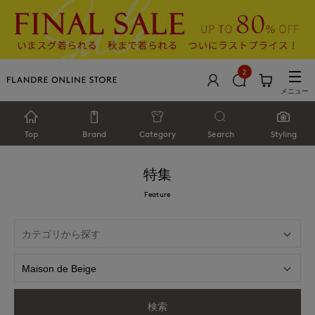
2
メニュー
Top
Brand
Category
Search
Styling
特集
Feature
検索