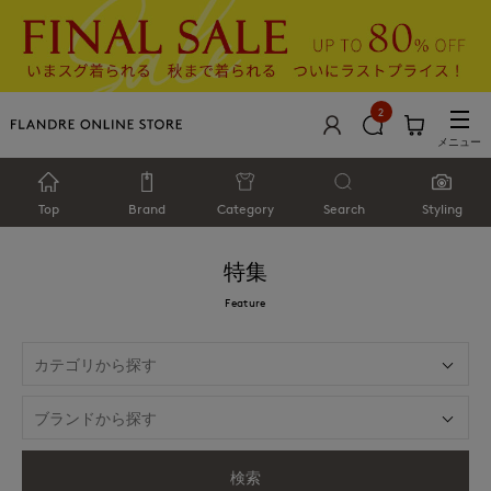
2
メニュー
Top
Brand
Category
Search
Styling
特集
Feature
検索