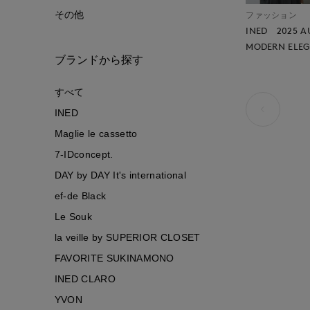
その他
ファッション
INED 2025 A
MODERN ELE
ブランドから探す
すべて
INED
Maglie le cassetto
7-IDconcept.
DAY by DAY It's international
ef-de Black
Le Souk
la veille by SUPERIOR CLOSET
FAVORITE SUKINAMONO
INED CLARO
YVON