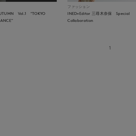
ファッション
UTUMN Vol.1 “TOKYO
INED×Editor 三尋木奈保 Special
GANCE”
Collaboration
1