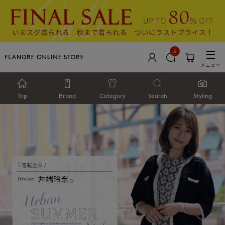
3
メニュー
Top
Brand
Category
Search
Styling