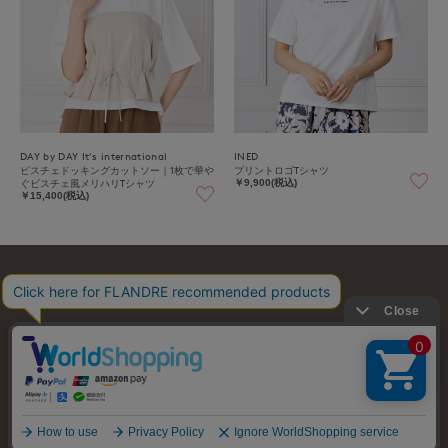
DAY by DAY It's international
INED
ビスチェドッキングカットソー｜1枚で華や
プリントロゴTシャツ
ぐビスチェ風メリハリTシャツ
￥9,900(税込)
￥15,400(税込)
お問い合わせ
利用規約
会社概要
プライバシーポリシー
特定商取引・古物営業法に基づく表示
店舗リスト
© FLANDRE CO., LTD.