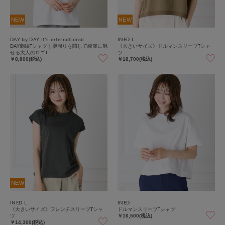
NEW
NEW
DAY by DAY It's international
INED L
DAY刺繍Tシャツ｜腕周りを隠して綺麗に魅
《大きいサイズ》ドルマンスリーブTシャ
せる大人のロゴT
ツ
￥8,800(税込)
￥18,700(税込)
NEW
INED L
INED
《大きいサイズ》フレンチスリーブTシャ
ドルマンスリーブTシャツ
ツ
￥16,500(税込)
￥14,300(税込)