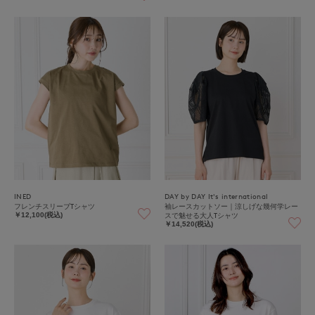
INED
DAY by DAY It's international
フレンチスリーブTシャツ
袖レースカットソー｜涼しげな幾何学レー
スで魅せる大人Tシャツ
￥12,100(税込)
￥14,520(税込)