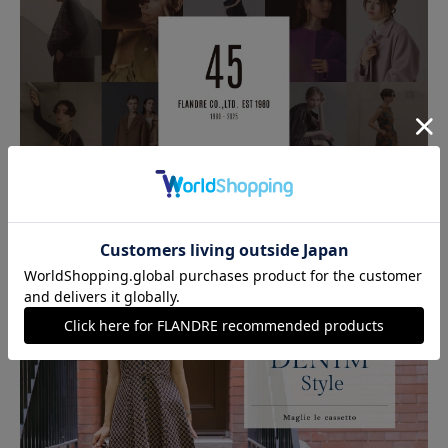
イベント
FLANDRE co., LTD. EST1980 《45th》