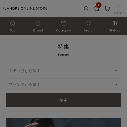
2
メニュー
Top
Brand
Category
Search
Styling
特集
Feature
検索